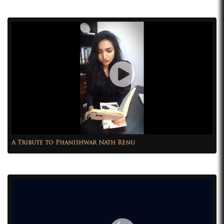
A Tribute to Phanishwar Nath Renu