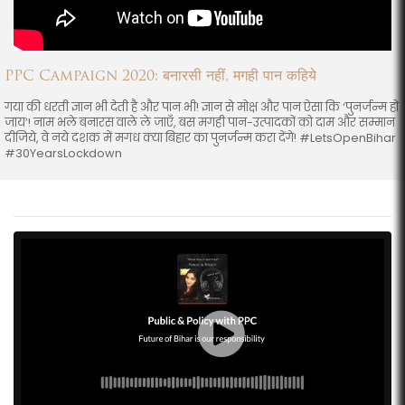
PPC Campaign 2020: बनारसी नहीं, मगही पान कहिये
गया की धरती ज्ञान भी देती है और पान भी! ज्ञान से मोक्ष और पान ऐसा कि ‘पुनर्जन्म हो
जाय’! नाम भले बनारस वाले ले जाएँ, बस मगही पान-उत्पादकों को दाम और सम्मान
दीजिये, वे नये दशक में मगध क्या बिहार का पुनर्जन्म करा देंगे! #LetsOpenBihar
#30YearsLockdown