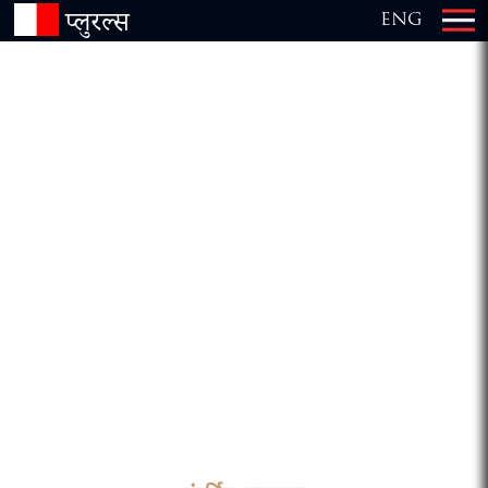
प्लुरल्स
ENG
×