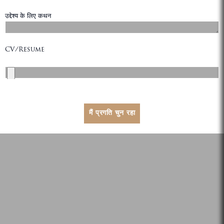
उद्देश्य के लिए कथन
( कृपया अधिकतम 100 शब्दों में लिखें जो जुडने के लिए आपकी प्रेरणा है )
CV/Resume
( केवल .pdf )*