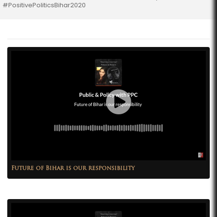
#PositivePoliticsBihar2020
Future of Bihar is our responsibility